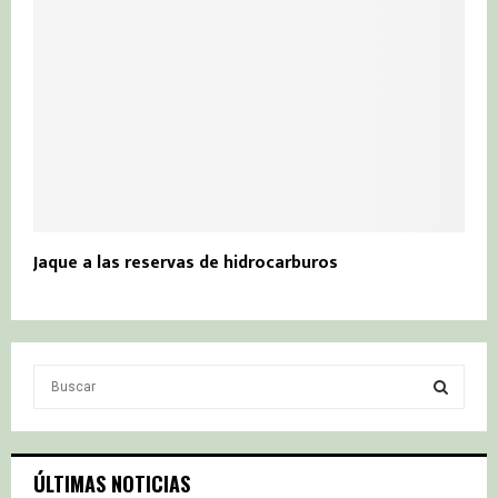
Jaque a las reservas de hidrocarburos
S
e
a
S
r
c
E
ÚLTIMAS NOTICIAS
h