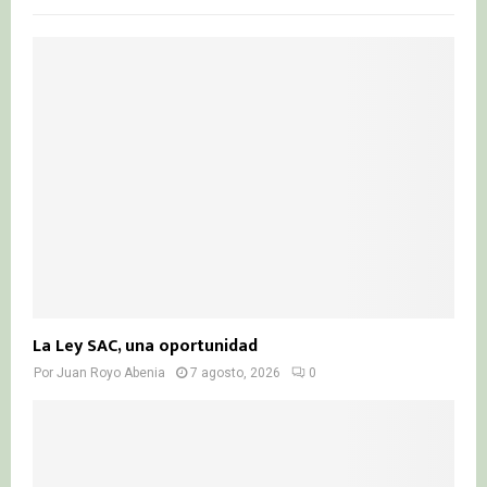
f
A
o
r
R
:
C
H
La Ley SAC, una oportunidad
Por
Juan Royo Abenia
7 agosto, 2026
0