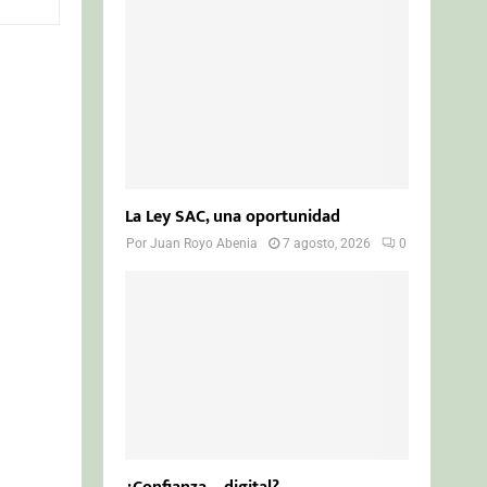
o
r
R
:
C
H
La Ley SAC, una oportunidad
Por
Juan Royo Abenia
7 agosto, 2026
0