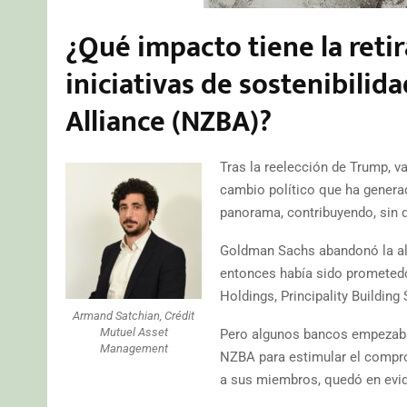
¿Qué impacto tiene la reti
iniciativas de sostenibili
Alliance (NZBA)?
Tras la reelección de Trump, 
cambio político que ha gener
panorama, contribuyendo, sin d
Goldman Sachs abandonó la ali
entonces había sido prometedo
Holdings, Principality Buildin
Armand Satchian, Crédit
Mutuel Asset
Pero algunos bancos empezaban 
Management
NZBA para estimular el compro
a sus miembros, quedó en evid