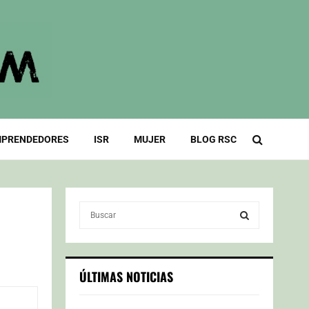
PRENDEDORES
ISR
MUJER
BLOG RSC
S
e
a
S
r
c
E
ÚLTIMAS NOTICIAS
h
f
A