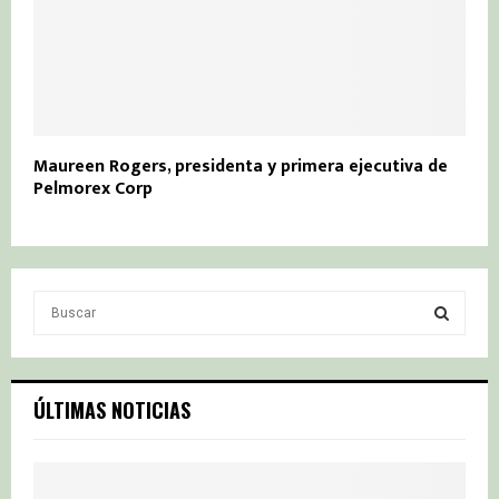
Maureen Rogers, presidenta y primera ejecutiva de
Pelmorex Corp
S
e
a
S
r
c
E
ÚLTIMAS NOTICIAS
h
f
A
o
r
R