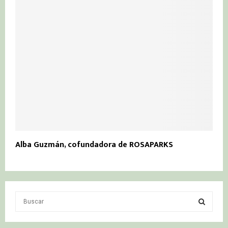
Alba Guzmán, cofundadora de ROSAPARKS
S
e
a
S