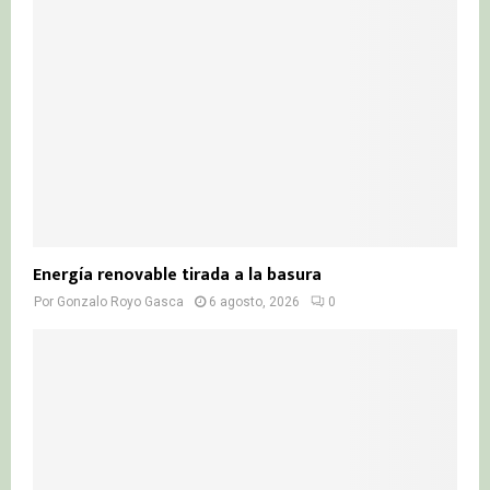
Energía renovable tirada a la basura
Por
Gonzalo Royo Gasca
6 agosto, 2026
0