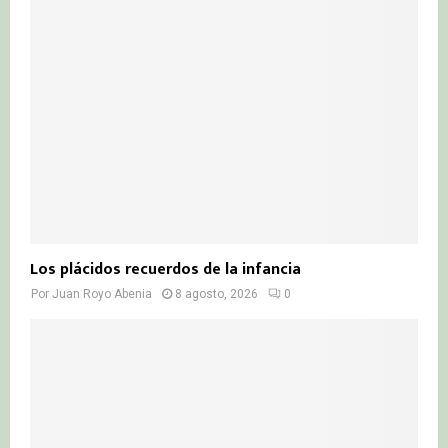
r
R
:
C
H
Los plácidos recuerdos de la infancia
Por
Juan Royo Abenia
8 agosto, 2026
0