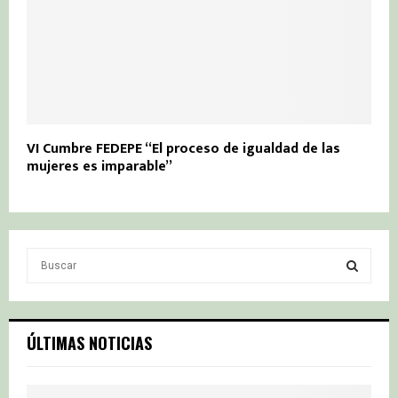
VI Cumbre FEDEPE “El proceso de igualdad de las
mujeres es imparable”
S
e
a
S
r
c
E
ÚLTIMAS NOTICIAS
h
f
A
o