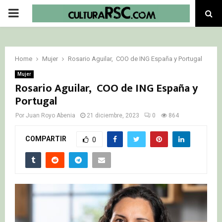
PRIMARY
MENU
Home
Mujer
Rosario Aguilar, COO de ING España y Portugal
Mujer
Rosario Aguilar, COO de ING España y
Portugal
Por
Juan Royo Abenia
21 diciembre, 2023
0
864
COMPARTIR
0