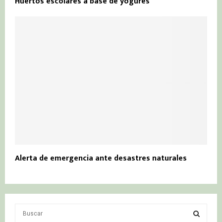
Huertos escolares a base de yogures
Alerta de emergencia ante desastres naturales
S
e