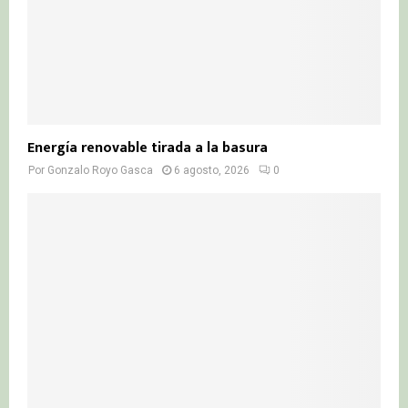
Energía renovable tirada a la basura
Por
Gonzalo Royo Gasca
6 agosto, 2026
0