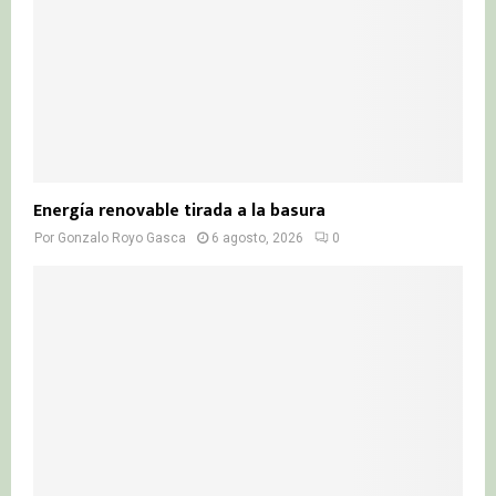
Energía renovable tirada a la basura
Por
Gonzalo Royo Gasca
6 agosto, 2026
0