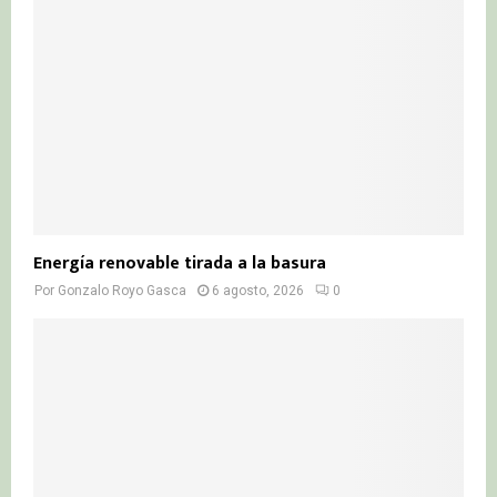
Energía renovable tirada a la basura
Por
Gonzalo Royo Gasca
6 agosto, 2026
0