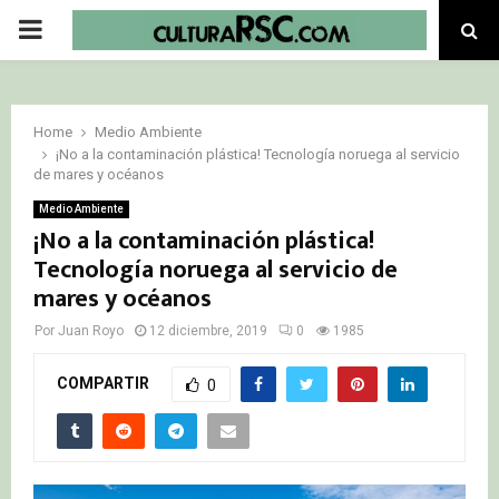
PRIMARY
MENU
Home
Medio Ambiente
¡No a la contaminación plástica! Tecnología noruega al servicio
de mares y océanos
Medio Ambiente
¡No a la contaminación plástica!
Tecnología noruega al servicio de
mares y océanos
Por
Juan Royo
12 diciembre, 2019
0
1985
COMPARTIR
0