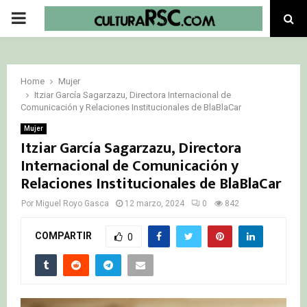
PRIMARY
MENU
Home
Mujer
Itziar García Sagarzazu, Directora Internacional de
Comunicación y Relaciones Institucionales de BlaBlaCar
Mujer
Itziar García Sagarzazu, Directora
Internacional de Comunicación y
Relaciones Institucionales de BlaBlaCar
Por
Miguel Royo Gasca
12 marzo, 2024
0
842
COMPARTIR
0