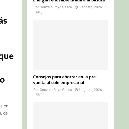
Energía renovable tirada a la basura
Por
Gonzalo Royo Gasca
6 agosto, 2026
0
ás
s
 que
ro
Consejos para ahorrar en la pre-
vuelta al cole empresarial
Por
Gonzalo Royo Gasca
6 agosto, 2026
0
es en
, de