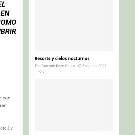
EL
 EN
 COMO
BRIR
Resorts y cielos nocturnos
Por
Gonzalo Royo Gasca
5 agosto, 2026
0
o con
eren
etc.) y