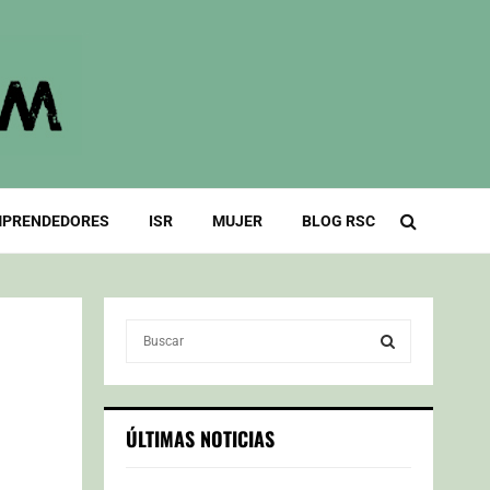
PRENDEDORES
ISR
MUJER
BLOG RSC
S
e
a
S
r
c
E
ÚLTIMAS NOTICIAS
h
f
A