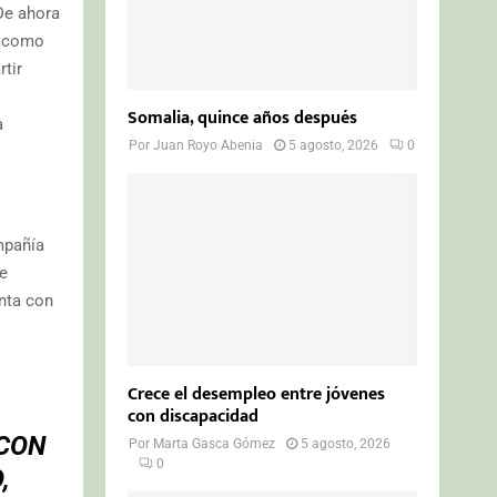
De ahora
í como
tir
Somalia, quince años después
a
Por
Juan Royo Abenia
5 agosto, 2026
0
mpañía
de
nta con
Crece el desempleo entre jóvenes
con discapacidad
 CON
Por
Marta Gasca Gómez
5 agosto, 2026
0
,