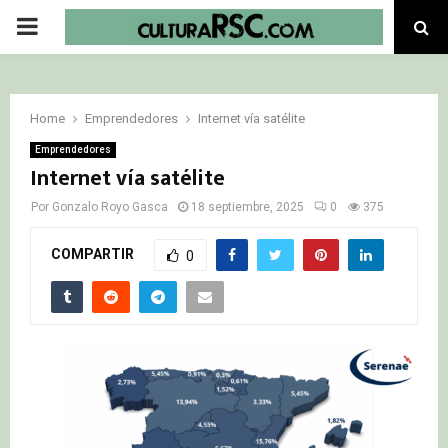
PRIMARY
MENU
Home
Emprendedores
Internet vía satélite
Emprendedores
Internet vía satélite
Por
Gonzalo Royo Gasca
18 septiembre, 2025
0
375
COMPARTIR
0