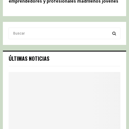
emprendedores y profesionales madrileños jóvenes
S
e
a
S
r
c
E
ÚLTIMAS NOTICIAS
h
f
A
o
r
R
:
C
H