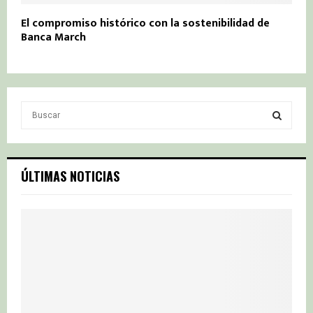
El compromiso histórico con la sostenibilidad de
Banca March
S
e
a
S
r
c
E
ÚLTIMAS NOTICIAS
h
f
A
o
r
R
:
C
H