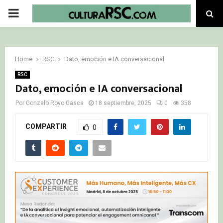
PRIMARY
MENU
Home
RSC
Dato, emoción e IA conversacional
RSC
Dato, emoción e IA conversacional
Por
Gonzalo Royo Gasca
18 septiembre, 2025
0
358
COMPARTIR
0