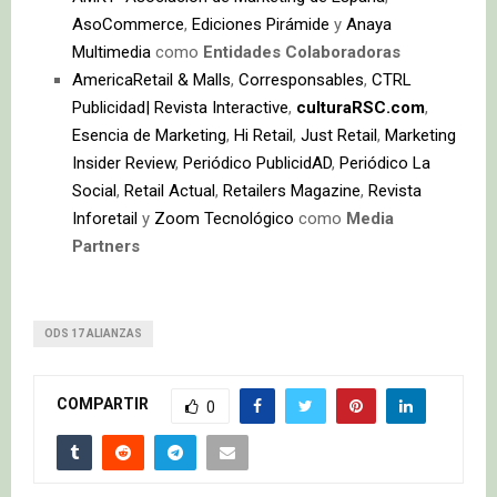
AsoCommerce
,
Ediciones Pirámide
y
Anaya
Multimedia
como
Entidades Colaboradoras
AmericaRetail & Malls
,
Corresponsables
,
CTRL
Publicidad| Revista Interactive
,
culturaRSC.com
,
Esencia de Marketing
,
Hi Retail
,
Just Retail
,
Marketing
Insider Review
,
Periódico PublicidAD
,
Periódico La
Social
,
Retail Actual
,
Retailers Magazine
,
Revista
Inforetail
y
Zoom Tecnológico
como
Media
Partners
ODS 17 ALIANZAS
COMPARTIR
0