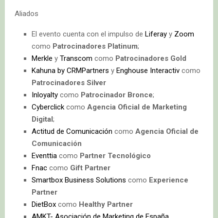
Aliados​​​​​​
El evento cuenta con el impulso de
Liferay
y
Zoom
como
Patrocinadores Platinum
;
Merkle
y
Transcom
como
Patrocinadores Gold
Kahuna by CRMPartners
y
Enghouse Interactiv
como
Patrocinadores Silver
Inloyalty
como
Patrocinador Bronce
;
Cyberclick
como
Agencia Oficial de Marketing
Digital
;
Actitud de Comunicación
como
Agencia Oficial de
Comunicación
Eventtia
como
Partner Tecnológico
Fnac
como
Gift Partner
Smartbox Business Solutions
como
Experience
Partner
DietBox
como
Healthy Partner
AMKT- Asociación de Marketing de España
,