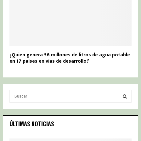
¿Quien genera 56 millones de litros de agua potable
en 17 países en vías de desarrollo?
S
e
a
S
r
c
E
ÚLTIMAS NOTICIAS
h
f
A
o