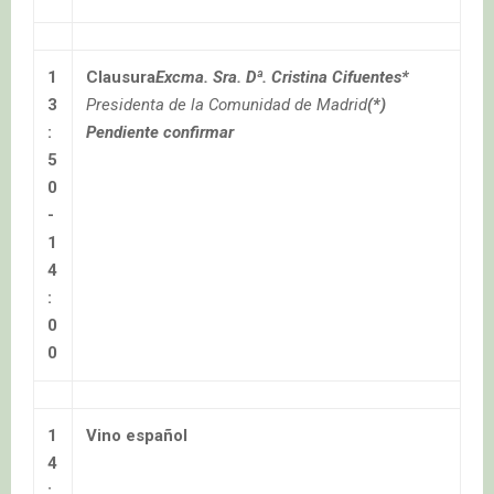
1
Clausura
Excma. Sra. Dª. Cristina Cifuentes*
3
Presidenta de la Comunidad de Madrid
(*)
:
Pendiente confirmar
5
0
-
1
4
:
0
0
1
Vino español
4
: