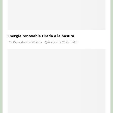
Energía renovable tirada a la basura
Por
Gonzalo Royo Gasca
6 agosto, 2026
0