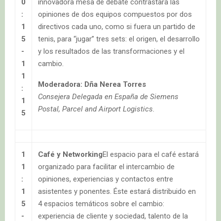
0
innovadora mesa de debate contrastará las
:
opiniones de dos equipos compuestos por dos
1
directivos cada uno, como si fuera un partido de
5
tenis, para “jugar” tres sets: el origen, el desarrollo
-
y los resultados de las transformaciones y el
1
cambio.
1
Moderadora: Dña Nerea Torres
:
Consejera Delegada en España de Siemens
1
Postal, Parcel and Airport Logistics.
5
1
Café y Networking
El espacio para el café estará
1
organizado para facilitar el intercambio de
:
opiniones, experiencias y contactos entre
1
asistentes y ponentes. Éste estará distribuido en
5
4 espacios temáticos sobre el cambio:
-
experiencia de cliente y sociedad, talento de la