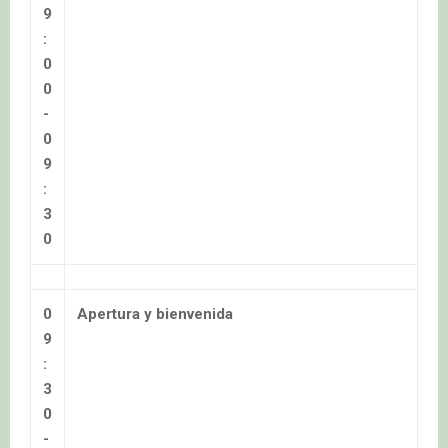
9
:
0
0
-
0
9
:
3
0
0
Apertura y bienvenida
9
:
3
0
-