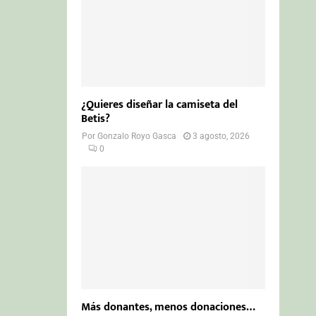
¿Quieres diseñar la camiseta del
Betis?
Por
Gonzalo Royo Gasca
3 agosto, 2026
0
Más donantes, menos donaciones…