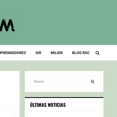
PRENDEDORES
ISR
MUJER
BLOG RSC
S
e
a
S
r
c
E
ÚLTIMAS NOTICIAS
h
f
A