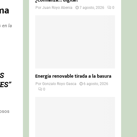
¿Confianza… digital?
ima
Por
Juan Royo Abenia
7 agosto, 2026
0
 en la
S
Energía renovable tirada a la basura
ES”
Por
Gonzalo Royo Gasca
6 agosto, 2026
0
rosos