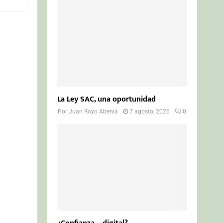
o
r
R
:
C
H
La Ley SAC, una oportunidad
Por
Juan Royo Abenia
7 agosto, 2026
0