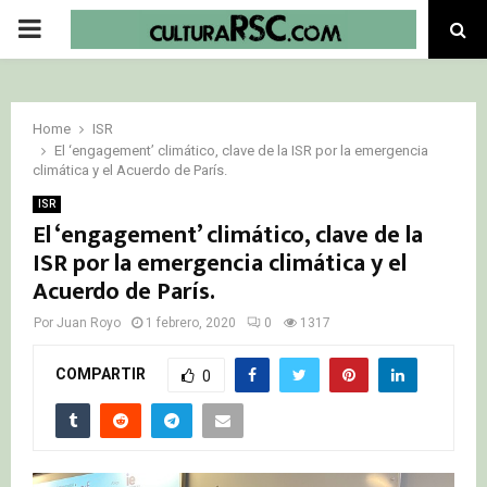
PRIMARY
MENU
Home
ISR
El ‘engagement’ climático, clave de la ISR por la emergencia
climática y el Acuerdo de París.
ISR
El ‘engagement’ climático, clave de la
ISR por la emergencia climática y el
Acuerdo de París.
Por
Juan Royo
1 febrero, 2020
0
1317
COMPARTIR
0