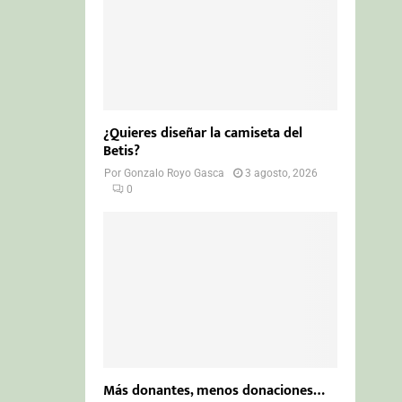
¿Quieres diseñar la camiseta del
Betis?
Por
Gonzalo Royo Gasca
3 agosto, 2026
0
Más donantes, menos donaciones…