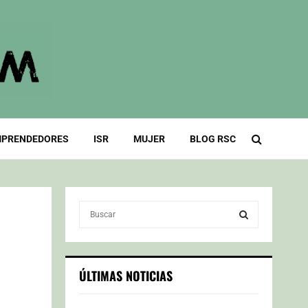
PRENDEDORES
ISR
MUJER
BLOG RSC
S
e
a
S
r
c
E
ÚLTIMAS NOTICIAS
h
f
A