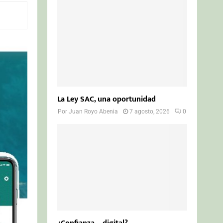
o
r
R
:
C
H
La Ley SAC, una oportunidad
Por
Juan Royo Abenia
7 agosto, 2026
0