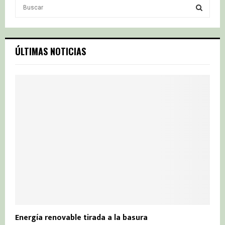
S
e
a
S
r
c
E
ÚLTIMAS NOTICIAS
h
f
A
o
r
R
:
C
H
Energía renovable tirada a la basura