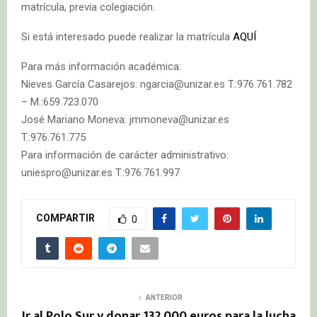
matrícula, previa colegiación.
Si está interesado puede realizar la matrícula
AQUÍ
Para más información académica:
Nieves García Casarejos: ngarcia@unizar.es T.:976.761.782
– M.:659.723.070
José Mariano Moneva: jmmoneva@unizar.es
T.:976.761.775
Para información de carácter administrativo:
uniespro@unizar.es T.:976.761.997
COMPARTIR
0
ANTERIOR
Ir al Polo Sur y donar 132.000 euros para la lucha