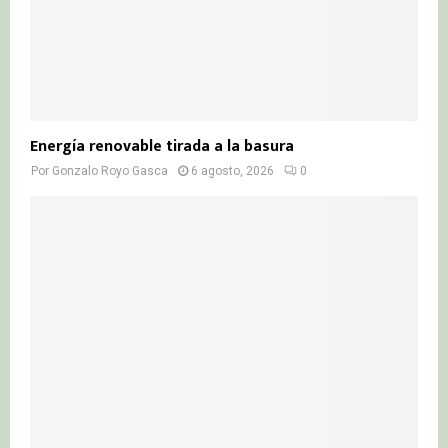
Energía renovable tirada a la basura
Por
Gonzalo Royo Gasca
6 agosto, 2026
0