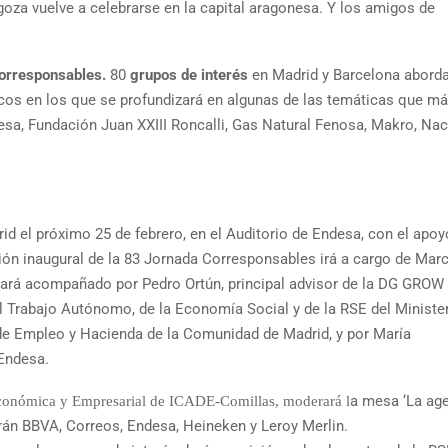
oza vuelve a celebrarse en la capital aragonesa. Y los amigos de
Corresponsables.
80
grupos de interés
en Madrid y Barcelona aborda
cos en los que se profundizará en algunas de las temáticas que m
esa, Fundación Juan XXIII Roncalli, Gas Natural Fenosa, Makro, Nac
d el próximo 25 de febrero, en el Auditorio de Endesa, con el apoy
ión inaugural de la 83 Jornada Corresponsables irá a cargo de Mar
tará acompañado por Pedro Ortún, principal advisor de la DG GROW 
 Trabajo Autónomo, de la Economía Social y de la RSE del Ministe
 de Empleo y Hacienda de la Comunidad de Madrid, y por María
 Endesa.
a mesa ‘La ag
 Económica y Empresarial de ICADE-Comillas, moderará l
arán BBVA, Correos, Endesa, Heineken y Leroy Merlin.