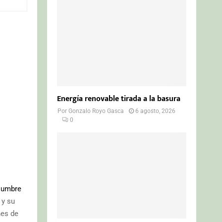
o
r
R
:
C
H
Energía renovable tirada a la basura
Por
Gonzalo Royo Gasca
6 agosto, 2026
0
umbre
 y su
nes de