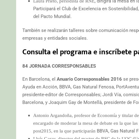
, dirigirá la mesa en 
Laura Prieto, periodista de RNE
Participará el Club de Excelencia en Sostenibilidad
del Pacto Mundial.
También se realizarán talleres sobre comunicación resp
empresas y entidades sociales.
Consulta el programa
e
inscríbete pa
84 JORNADA CORRESPONSABLES
En Barcelona, el
Anuario Corresponsables 2016
se prese
Ayuda en Acción, BBVA, Gas Natural Fenosa, PortAventu
presidente-editor de Corresponsables; Jordi Vía, comis
Barcelona, y Joaquim Gay de Montellà, presidente de Fom
Antonio Argandoña, profesor de Economía y titular de 
encargado de moderar la mesa de debate en la que las e
BBVA, Gas Natural F
post2015, en la que participarán
Lluís Garay, director del master de RSC de la UOC (Un