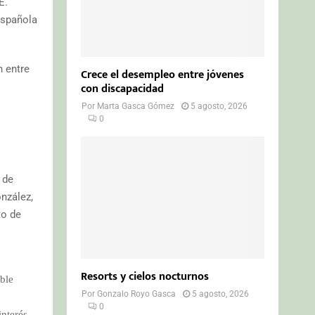
E.
Española
n entre
Crece el desempleo entre jóvenes
con discapacidad
Por
Marta Gasca Gómez
5 agosto, 2026
0
 de
nzález,
to de
Resorts y cielos nocturnos
ible
Por
Gonzalo Royo Gasca
5 agosto, 2026
0
interés