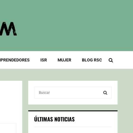
PRENDEDORES
ISR
MUJER
BLOG RSC
S
e
a
S
r
c
E
ÚLTIMAS NOTICIAS
h
f
A