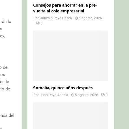
Consejos para ahorrar en la pre-
vuelta al cole empresarial
Por
Gonzalo Royo Gasca
6 agosto, 2026
rán la
0
ás
ex,
o de
cos
de la
Somalia, quince años después
rio de
Por
Juan Royo Abenia
5 agosto, 2026
0
enda del