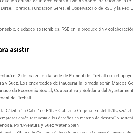
la que los grupos de interés darán su visión sobre los retos de la RS
, Dirse, Forética, Fundación Seres, el Observatorio de RSC y la Red 
onsable, ciudades sostenibles, RSE en la producción y colaboració
ra asistir
ntará el 2 de marzo, en la sede de Foment del Treball con el apoyo
ra y Suez. Los encargados de inaugurar la jornada serán Marcos Go
ionado de Economía Social, Cooperativa y Solidaria del Ayuntamien
ent del Treball.
la Cátedra ‘la Caixa’ de RSE y Gobierno Corporativo del IESE, será el
mpresas darán respuesta a los desafíos en materia de desarrollo sosten
enosa, PortAventura y Suez Water Spain
iversitat Oberta de Catalunya), hará lo mismo en la mesa de grupos de 