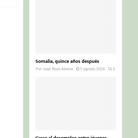
o
r
R
:
C
H
Somalia, quince años después
Por
Juan Royo Abenia
5 agosto, 2026
0