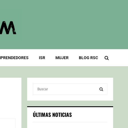
PRENDEDORES
ISR
MUJER
BLOG RSC
S
e
a
S
r
c
E
ÚLTIMAS NOTICIAS
h
f
A