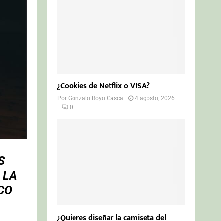
¿Cookies de Netflix o VISA?
Por
Gonzalo Royo Gasca
4 agosto, 2026
0
S
 LA
CO
¿Quieres diseñar la camiseta del