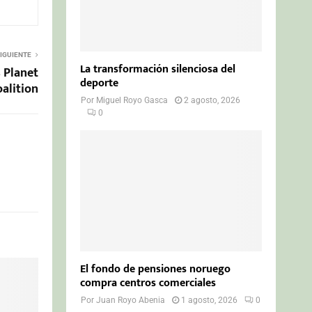
IGUIENTE
La transformación silenciosa del
s Planet
deporte
alition
Por
Miguel Royo Gasca
2 agosto, 2026
0
El fondo de pensiones noruego
compra centros comerciales
Por
Juan Royo Abenia
1 agosto, 2026
0