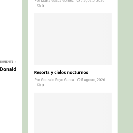
Por
Marta Gasca Gómez
5 agosto, 2026
0
IGUIENTE
cDonald
Resorts y cielos nocturnos
Por
Gonzalo Royo Gasca
5 agosto, 2026
0