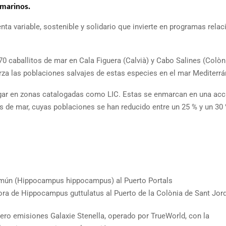
 marinos.
ta variable, sostenible y solidario que invierte en programas rela
 caballitos de mar en Cala Figuera (Calvià) y Cabo Salines (Colòn
rza las poblaciones salvajes de estas especies en el mar Mediterrá
n lugar en zonas catalogadas como LIC. Estas se enmarcan en una acc
s de mar, cuyas poblaciones se han reducido entre un 25 % y un 30 
común (Hippocampus hippocampus) al Puerto Portals
ora de Hippocampus guttulatus al Puerto de la Colònia de Sant Jord
cero emisiones Galaxie Stenella, operado por TrueWorld, con la