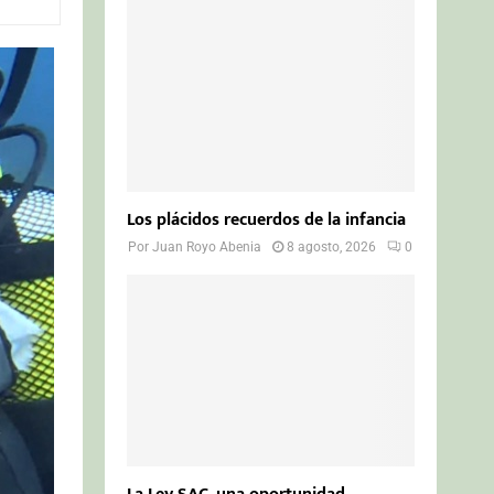
o
r
R
:
C
H
Los plácidos recuerdos de la infancia
Por
Juan Royo Abenia
8 agosto, 2026
0