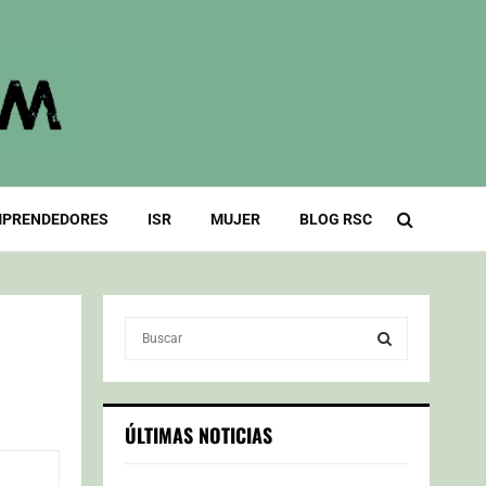
PRENDEDORES
ISR
MUJER
BLOG RSC
S
e
a
S
r
c
E
ÚLTIMAS NOTICIAS
h
f
A