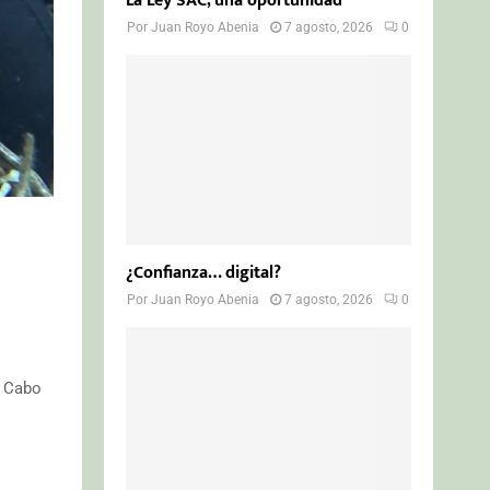
La Ley SAC, una oportunidad
Por
Juan Royo Abenia
7 agosto, 2026
0
¿Confianza… digital?
Por
Juan Royo Abenia
7 agosto, 2026
0
y Cabo