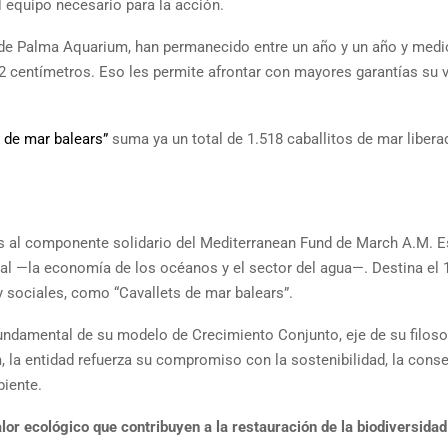
 equipo necesario para la acción.
s de Palma Aquarium, han permanecido entre un año y un año y medi
2 centímetros. Eso les permite afrontar con mayores garantías su v
s de mar balears”
suma ya un total de 1.518 caballitos de mar liber
s al componente solidario del Mediterranean Fund de March A.M. E
bal —la economía de los océanos y el sector del agua—. Destina el 
 sociales, como “Cavallets de mar balears”.
fundamental de su modelo de Crecimiento Conjunto, eje de su filoso
 la entidad refuerza su compromiso con la sostenibilidad, la cons
biente.
lor ecológico que contribuyen a la restauración de la biodiversidad