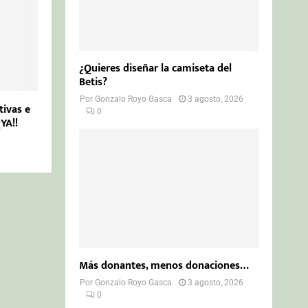
¿Quieres diseñar la camiseta del
Betis?
Por
Gonzalo Royo Gasca
3 agosto, 2026
tivas e
0
YA!!
Más donantes, menos donaciones…
Por
Gonzalo Royo Gasca
3 agosto, 2026
0