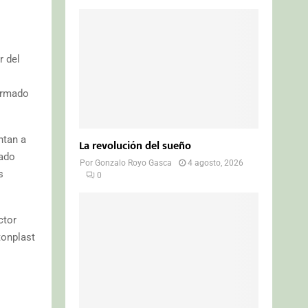
r del
formado
ntan a
La revolución del sueño
tado
Por
Gonzalo Royo Gasca
4 agosto, 2026
s
0
ctor
tonplast