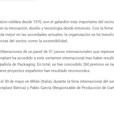
tion celebra desde 1970, son el galardón más importante del secto
n la innovación, diseño y tecnología desde entonces. Con la firme
ida mejor en las sociedades actuales, la organización se ha trans
cias del sector, como la sostenibilidad.
eliberaciones de un panel de 51 jueces internacionales que represe
nplast ha accedido a este certamen internacional tras haber resul
pañola de Packaging. En total, se han concedido 260 premios en la
nueve proyectos españoles han resultado reconocidos.
l 30 de mayo en Milán (Italia), durante la feria internacional del se
nplast Ibérica) y Pablo García (Responsable de Producción de Car