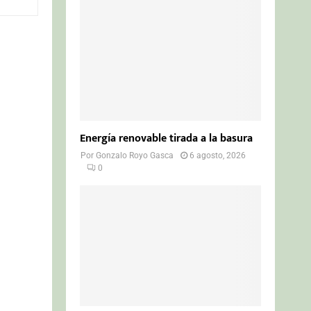
o
r
R
:
C
H
Energía renovable tirada a la basura
Por
Gonzalo Royo Gasca
6 agosto, 2026
0