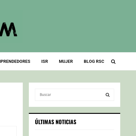
PRENDEDORES
ISR
MUJER
BLOG RSC
S
e
a
S
r
c
E
ÚLTIMAS NOTICIAS
h
f
A