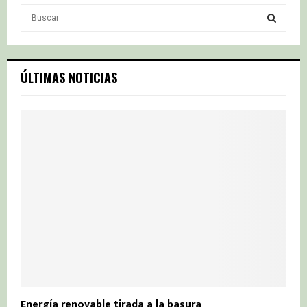
S
e
a
S
r
c
E
ÚLTIMAS NOTICIAS
h
f
A
o
r
R
:
C
H
Energía renovable tirada a la basura