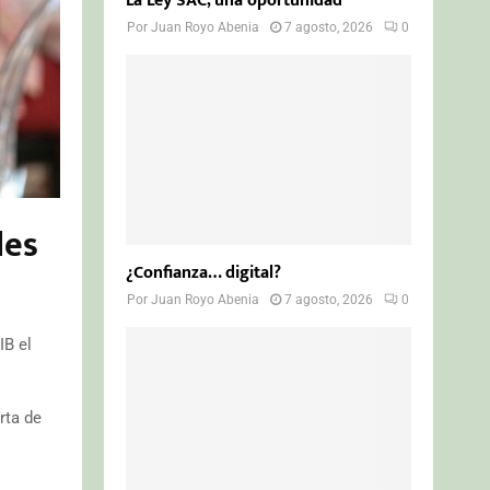
La Ley SAC, una oportunidad
Por
Juan Royo Abenia
7 agosto, 2026
0
des
¿Confianza… digital?
Por
Juan Royo Abenia
7 agosto, 2026
0
IB el
rta de