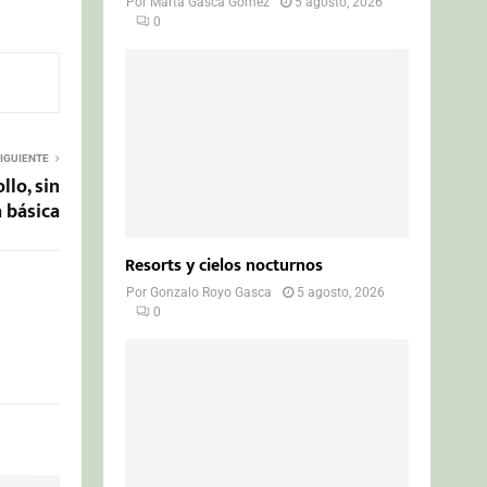
Por
Marta Gasca Gómez
5 agosto, 2026
0
IGUIENTE
llo, sin
 básica
Resorts y cielos nocturnos
Por
Gonzalo Royo Gasca
5 agosto, 2026
0