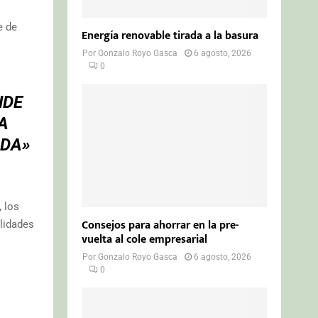
e de
Energía renovable tirada a la basura
Por
Gonzalo Royo Gasca
6 agosto, 2026
0
NDE
A
ADA»
 los
Consejos para ahorrar en la pre-
lidades
vuelta al cole empresarial
Por
Gonzalo Royo Gasca
6 agosto, 2026
0