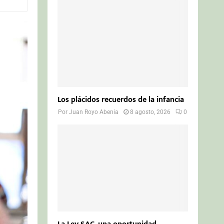
o
r
R
:
C
H
Los plácidos recuerdos de la infancia
Por
Juan Royo Abenia
8 agosto, 2026
0