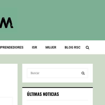
PRENDEDORES
ISR
MUJER
BLOG RSC
S
e
a
S
r
c
E
ÚLTIMAS NOTICIAS
h
f
A