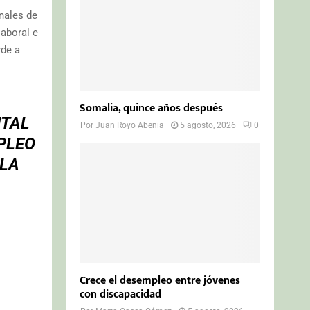
nales de
laboral e
rde a
Somalia, quince años después
NTAL
Por
Juan Royo Abenia
5 agosto, 2026
0
PLEO
 LA
Crece el desempleo entre jóvenes
con discapacidad