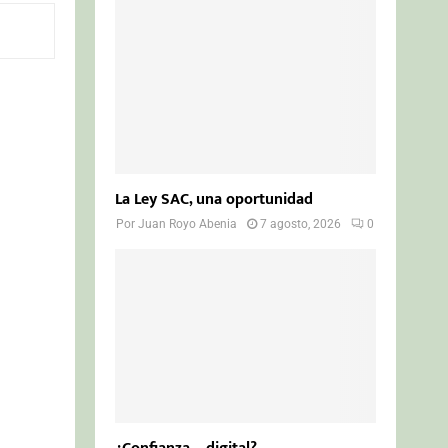
o
r
R
:
C
H
La Ley SAC, una oportunidad
Por
Juan Royo Abenia
7 agosto, 2026
0