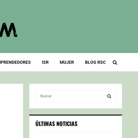
PRENDEDORES
ISR
MUJER
BLOG RSC
S
e
a
S
r
c
E
ÚLTIMAS NOTICIAS
h
f
A