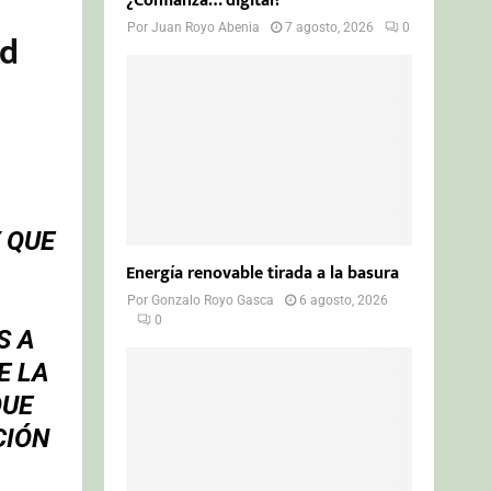
¿Confianza… digital?
Por
Juan Royo Abenia
7 agosto, 2026
0
ad
 QUE
Energía renovable tirada a la basura
Por
Gonzalo Royo Gasca
6 agosto, 2026
0
S A
E LA
QUE
CIÓN