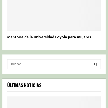
Mentoría de la Universidad Loyola para mujeres
S
e
a
S
r
c
E
ÚLTIMAS NOTICIAS
h
f
A
o
r
R
: