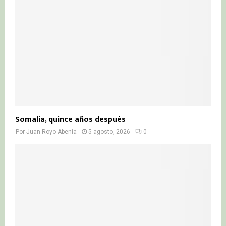
C
H
Somalia, quince años después
Por
Juan Royo Abenia
5 agosto, 2026
0