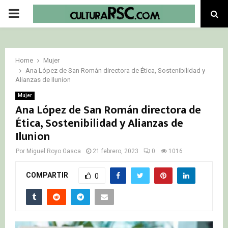
PRIMARY
MENU
Home
Mujer
Ana López de San Román directora de Ética, Sostenibilidad y
Alianzas de Ilunion
Mujer
Ana López de San Román directora de
Ética, Sostenibilidad y Alianzas de
Ilunion
Por
Miguel Royo Gasca
21 febrero, 2023
0
1016
COMPARTIR
0