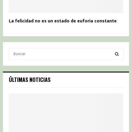
La felicidad no es un estado de euforia constante
S
e
a
S
r
c
E
ÚLTIMAS NOTICIAS
h
f
A
o
r
R
:
C
H