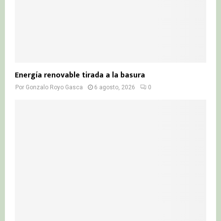
Energía renovable tirada a la basura
Por
Gonzalo Royo Gasca
6 agosto, 2026
0