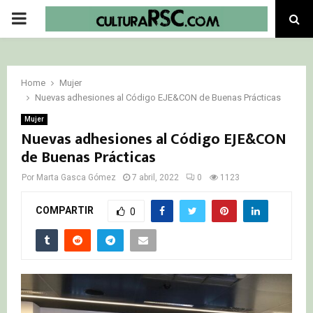
PRIMARY
MENU
Home
Mujer
Nuevas adhesiones al Código EJE&CON de Buenas Prácticas
Mujer
Nuevas adhesiones al Código EJE&CON
de Buenas Prácticas
Por
Marta Gasca Gómez
7 abril, 2022
0
1123
COMPARTIR
0