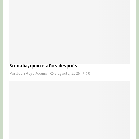
C
H
Somalia, quince años después
Por
Juan Royo Abenia
5 agosto, 2026
0