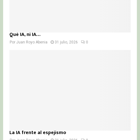
Qué IA, ni IA…
Por
Juan Royo Abenia
31 julio, 2026
0
La IA frente al espejismo