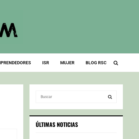
PRENDEDORES
ISR
MUJER
BLOG RSC
S
e
a
S
r
c
E
ÚLTIMAS NOTICIAS
h
f
A