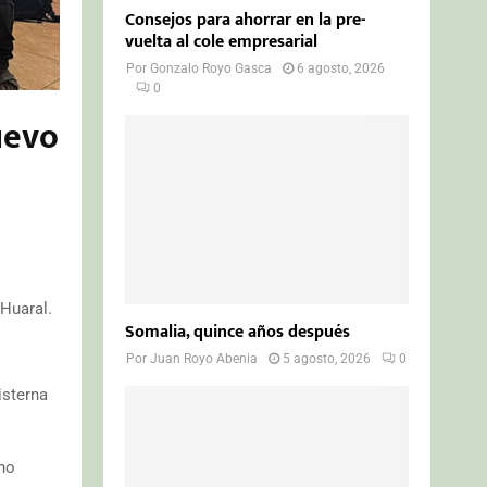
Consejos para ahorrar en la pre-
vuelta al cole empresarial
Por
Gonzalo Royo Gasca
6 agosto, 2026
0
uevo
 Huaral.
Somalia, quince años después
Por
Juan Royo Abenia
5 agosto, 2026
0
isterna
eno