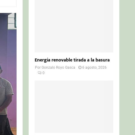
o
r
R
:
C
H
Energía renovable tirada a la basura
Por
Gonzalo Royo Gasca
6 agosto, 2026
0