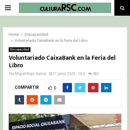
PRIMARY
MENU
Home
Discapacidad
Voluntariado CaixaBank en la Feria del Libro
Discapacidad
Voluntariado CaixaBank en la Feria del
Libro
Por
Miguel Royo Gasca
11 junio, 2025
0
482
COMPARTIR
0