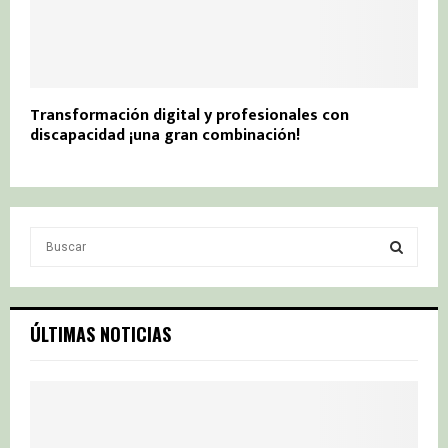
Transformación digital y profesionales con
discapacidad ¡una gran combinación!
S
e
a
S
r
c
E
ÚLTIMAS NOTICIAS
h
f
A
o
r
R
:
C