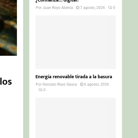
¿Confianza… digital?
Por
Juan Royo Abenia
7 agosto, 2026
0
Energía renovable tirada a la basura
los
Por
Gonzalo Royo Gasca
6 agosto, 2026
0