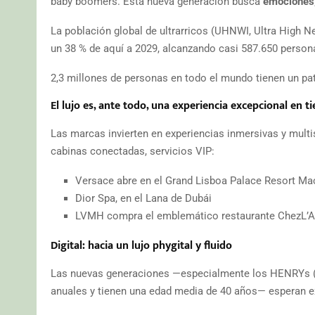
baby boomers. Esta nueva generación busca
emociones,
La población global de ultrarricos (UHNWI, Ultra High Ne
un 38 % de aquí a 2029, alcanzando casi 587.650 person
2,3 millones de personas en todo el mundo tienen un pat
El lujo es, ante todo, una experiencia excepcional en t
Las marcas invierten en experiencias inmersivas y multi
cabinas conectadas, servicios VIP:
Versace abre en el Grand Lisboa Palace Resort Mac
Dior Spa, en el Lana de Dubái
LVMH compra el emblemático restaurante ChezL’Ami
Digital: hacia un lujo phygital y fluido
Las nuevas generaciones —especialmente los HENRYs (Hi
anuales y tienen una edad media de 40 años— esperan 