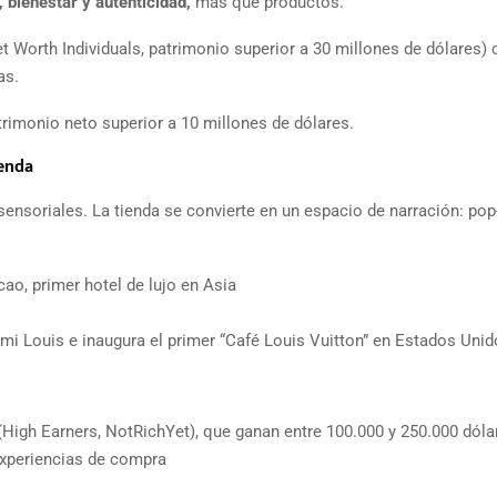
 bienestar y autenticidad,
más que productos.
t Worth Individuals, patrimonio superior a 30 millones de dólares) 
as.
rimonio neto superior a 10 millones de dólares.
ienda
sensoriales. La tienda se convierte en un espacio de narración: pop
ao, primer hotel de lujo en Asia
 Louis e inaugura el primer “Café Louis Vuitton” en Estados Unid
gh Earners, NotRichYet), que ganan entre 100.000 y 250.000 dóla
experiencias de compra