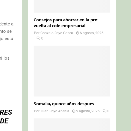
Consejos para ahorrar en la pre-
dente a
vuelta al cole empresarial
nto se
Por
Gonzalo Royo Gasca
6 agosto, 2026
jo está
0
i los
Somalia, quince años después
ORES
Por
Juan Royo Abenia
5 agosto, 2026
0
 DE