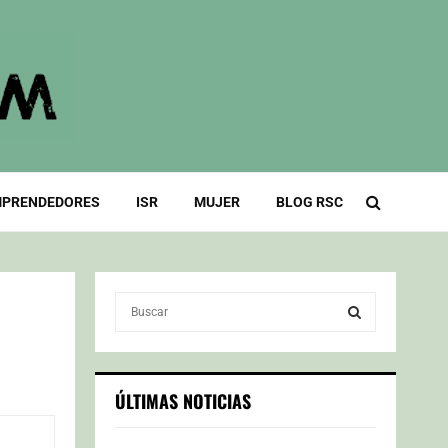
PRENDEDORES
ISR
MUJER
BLOG RSC
S
e
a
S
r
c
E
ÚLTIMAS NOTICIAS
h
f
A