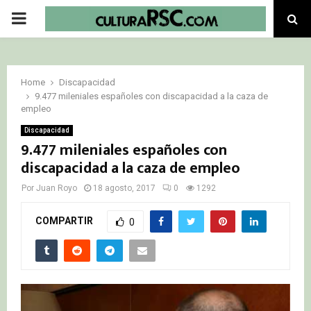
PRIMARY
MENU
Home
Discapacidad
9.477 mileniales españoles con discapacidad a la caza de
empleo
Discapacidad
9.477 mileniales españoles con
discapacidad a la caza de empleo
Por
Juan Royo
18 agosto, 2017
0
1292
COMPARTIR
0