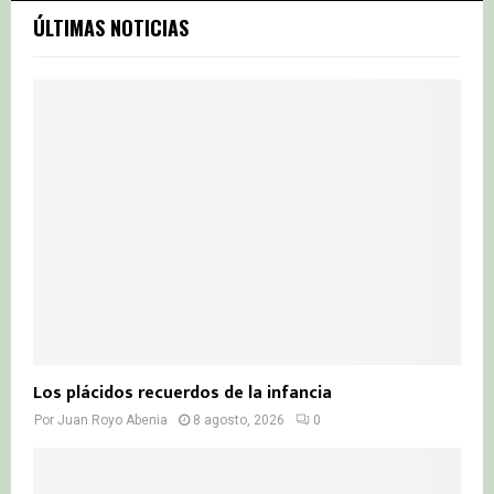
c
E
ÚLTIMAS NOTICIAS
h
f
A
o
r
R
:
C
H
Los plácidos recuerdos de la infancia
Por
Juan Royo Abenia
8 agosto, 2026
0