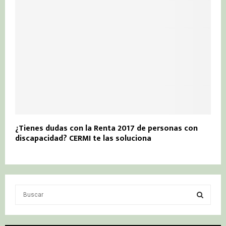
¿Tienes dudas con la Renta 2017 de personas con
discapacidad? CERMI te las soluciona
S
e
a
S
r