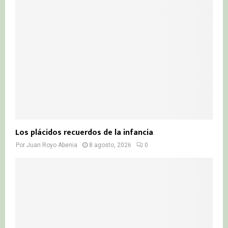
r
R
:
C
H
Los plácidos recuerdos de la infancia
Por
Juan Royo Abenia
8 agosto, 2026
0