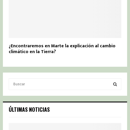
¿Encontraremos en Marte la explicación al cambio
climático en la Tierra?
S
e
a
S
r
c
E
ÚLTIMAS NOTICIAS
h
f
A
o