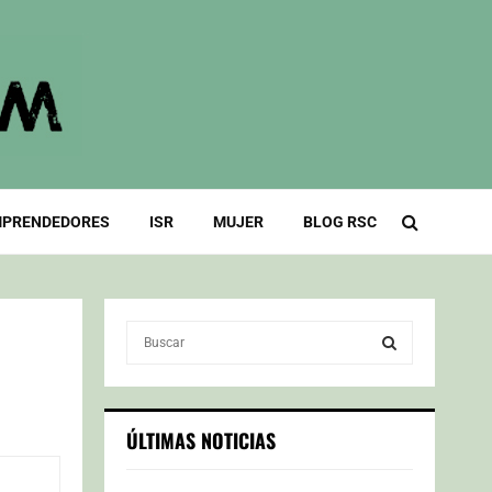
PRENDEDORES
ISR
MUJER
BLOG RSC
S
e
a
S
r
c
E
ÚLTIMAS NOTICIAS
h
f
A