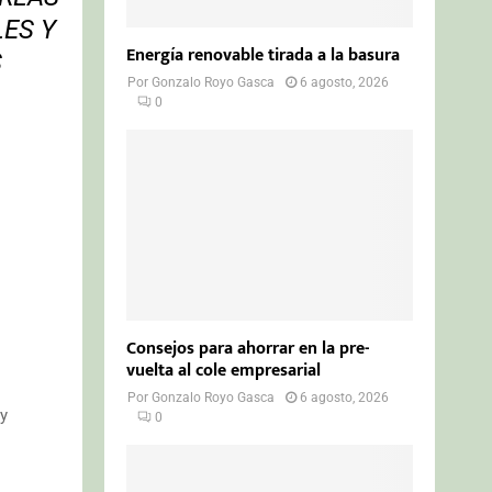
ES Y
Energía renovable tirada a la basura
S
Por
Gonzalo Royo Gasca
6 agosto, 2026
0
Consejos para ahorrar en la pre-
vuelta al cole empresarial
Por
Gonzalo Royo Gasca
6 agosto, 2026
 y
0