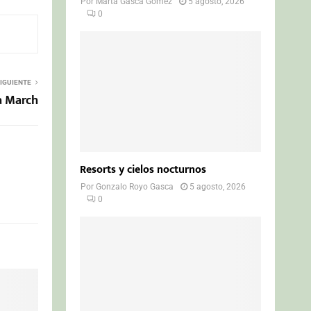
Por
Marta Gasca Gómez
5 agosto, 2026
0
IGUIENTE
a March
Resorts y cielos nocturnos
Por
Gonzalo Royo Gasca
5 agosto, 2026
0