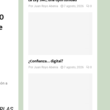
La Ley SAC, una oportunidad
Por
Juan Royo Abenia
7 agosto, 2026
0
20
e
¿Confianza… digital?
Por
Juan Royo Abenia
7 agosto, 2026
0
ión a
ARLAS