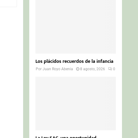
o
r
R
:
C
H
Los plácidos recuerdos de la infancia
Por
Juan Royo Abenia
8 agosto, 2026
0