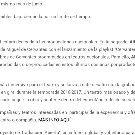
te mismo mes de junio.
onibles bajo demanda por un límite de tiempo.
ist estará dedicada a las producciones nacionales. En la segunda,
Al
 de Miguel de Cervantes con el lanzamiento de la playlist “Cervante
obras de Cervantes programadas en teatros nacionales. Para ello,
A
 producidas o co-producidas en estos últimos dos años por product
s inmersivo para el teatro y se lanza a este desafío con la graba
en gira, durante la temporada 2016-2017. Un teatro más osado y de
nario seguir la obra y sentirse dentro del espectáculo desde su sal
pañías y teatros interesadas en participar de la experiencia y ofr
 teatro o compañía.
MÁS INFO AQUÍ
yecto de Traducción Abierta”, un esfuerzo global y voluntario para