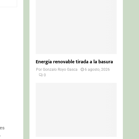
o
r
R
:
C
H
Energía renovable tirada a la basura
Por
Gonzalo Royo Gasca
6 agosto, 2026
0
 es
o