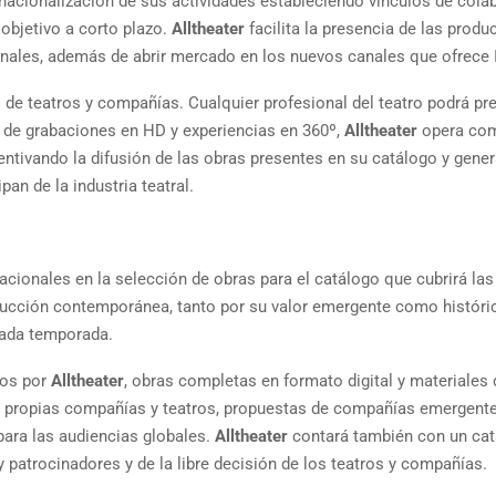
ernacionalización de sus actividades estableciendo vínculos de cola
 objetivo a corto plazo.
Alltheater
facilita la presencia de las prod
onales, además de abrir mercado en los nuevos canales que ofrece I
de teatros y compañías. Cualquier profesional del teatro podrá pr
és de grabaciones en HD y experiencias en 360º,
Alltheater
opera co
centivando la difusión de las obras presentes en su catálogo y gene
an de la industria teatral.
cionales en la selección de obras para el catálogo que cubrirá las
ucción contemporánea, tanto por su valor emergente como históri
cada temporada.
dos por
Alltheater
, obras completas en formato digital y materiales 
s propias compañías y teatros, propuestas de compañías emergente
para las audiencias globales.
Alltheater
contará también con un ca
 patrocinadores y de la libre decisión de los teatros y compañías.