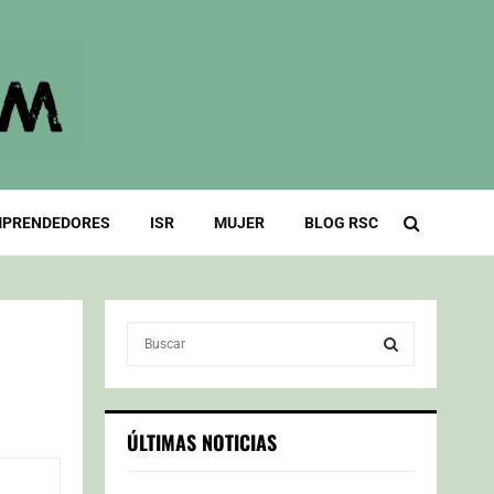
PRENDEDORES
ISR
MUJER
BLOG RSC
S
e
a
S
r
c
E
ÚLTIMAS NOTICIAS
h
f
A