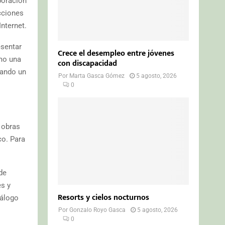
boración
ucciones
nternet.
esentar
Crece el desempleo entre jóvenes
mo una
con discapacidad
rando un
Por
Marta Gasca Gómez
5 agosto, 2026
0
 obras
co. Para
de
s y
Resorts y cielos nocturnos
tálogo
Por
Gonzalo Royo Gasca
5 agosto, 2026
0