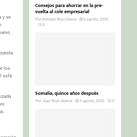
Consejos para ahorrar en la pre-
vuelta al cole empresarial
 y se
Por
Gonzalo Royo Gasca
6 agosto, 2026
n
0
nuevo
apuesta
de los
l sofá
Somalia, quince años después
izada
Por
Juan Royo Abenia
5 agosto, 2026
0
ivo
as.