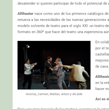
desatender si quieren participar de todo el potencial de 
Alltheater
nace como uno de los primeros catálogos de t
renueva a las necesidades de las nuevas generaciones
modelo solvente de teatro para el siglo XXI: un teatro-
formato en 360º que hace del teatro una experiencia aú
En cola
por el t
castella
mejores 
de casa.
Alltheat
en la en
hacer má
Anomia_Carmen, Matiìas, Arturo y Alcalde
Así es e