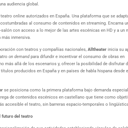
una audiencia global.
eatro online autorizados en España. Una plataforma que se adapta
 acostumbradas al consumo de contenidos en streaming. Encarna u
de-salón con acceso a lo mejor de las artes escénicas en HD y a un 
n más inmersiva.
boración con teatros y compañías nacionales,
Alltheater
inicia su 
eatro
on demand
para difundir e incentivar el consumo de obras en
no más allá de los escenarios y, ofrecer la posibilidad de disfrutar 
títulos producidos en España y en países de habla hispana desde e
er
se posiciona como la primera plataforma bajo demanda especial
trega de contenidos escénicos en castellano que tiene como objet
s accesible el teatro, sin barreras espacio-temporales o lingüístic
l futuro del teatro