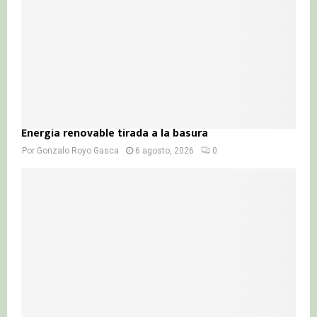
Energía renovable tirada a la basura
Por
Gonzalo Royo Gasca
6 agosto, 2026
0