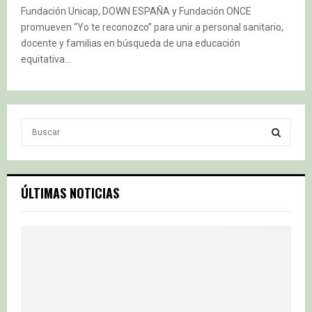
Fundación Unicap, DOWN ESPAÑA y Fundación ONCE
promueven “Yo te reconozco” para unir a personal sanitario,
docente y familias en búsqueda de una educación
equitativa...
S
e
a
S
r
c
E
ÚLTIMAS NOTICIAS
h
f
A
o
r
R
:
C
H