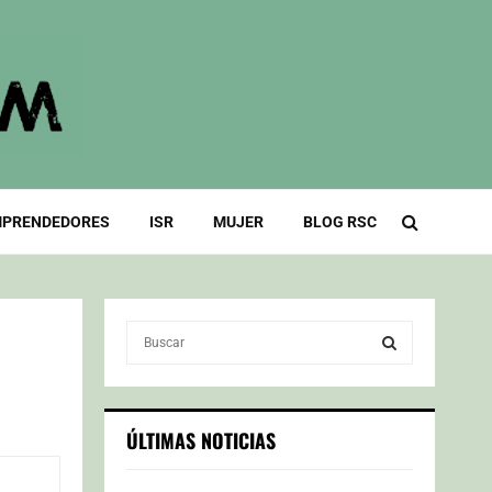
PRENDEDORES
ISR
MUJER
BLOG RSC
S
e
a
S
r
c
E
ÚLTIMAS NOTICIAS
h
f
A