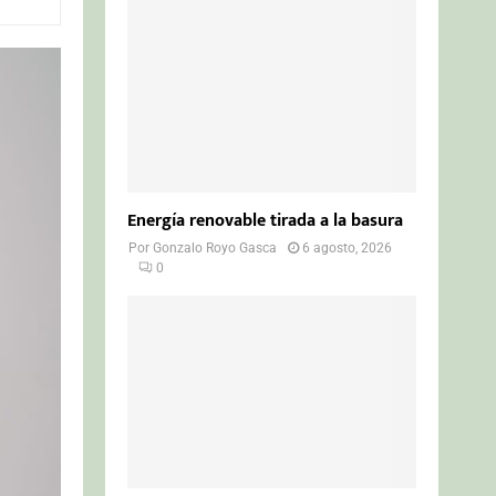
o
r
R
:
C
H
Energía renovable tirada a la basura
Por
Gonzalo Royo Gasca
6 agosto, 2026
0