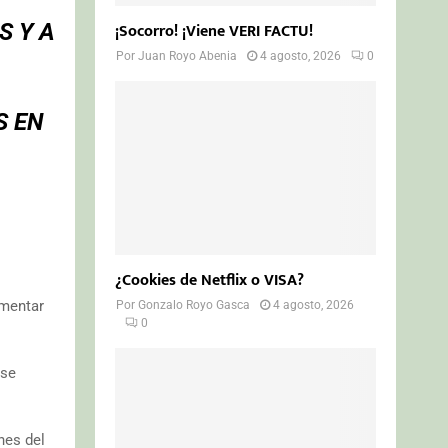
S Y A
¡Socorro! ¡Viene VERI FACTU!
Por
Juan Royo Abenia
4 agosto, 2026
0
S EN
¿Cookies de Netflix o VISA?
omentar
Por
Gonzalo Royo Gasca
4 agosto, 2026
0
 se
nes del