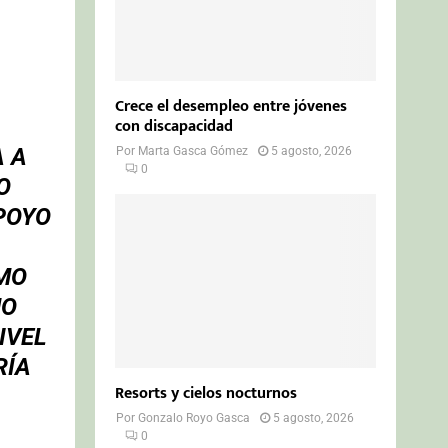
Crece el desempleo entre jóvenes
con discapacidad
A A
Por
Marta Gasca Gómez
5 agosto, 2026
0
O
POYO
MO
NO
IVEL
RÍA
Resorts y cielos nocturnos
Por
Gonzalo Royo Gasca
5 agosto, 2026
0