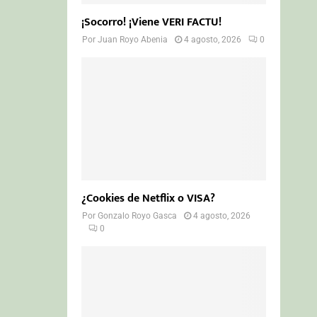
¡Socorro! ¡Viene VERI FACTU!
Por
Juan Royo Abenia
4 agosto, 2026
0
¿Cookies de Netflix o VISA?
Por
Gonzalo Royo Gasca
4 agosto, 2026
0