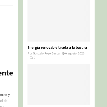
o
r
R
:
C
H
Energía renovable tirada a la basura
Por
Gonzalo Royo Gasca
6 agosto, 2026
0
ente
dores y
ad del
or.