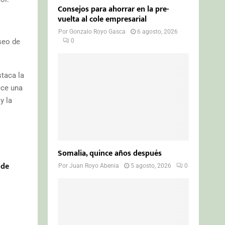
Consejos para ahorrar en la pre-
vuelta al cole empresarial
Por
Gonzalo Royo Gasca
6 agosto, 2026
seo de
0
staca la
ece una
y la
Somalia, quince años después
 de
Por
Juan Royo Abenia
5 agosto, 2026
0
.