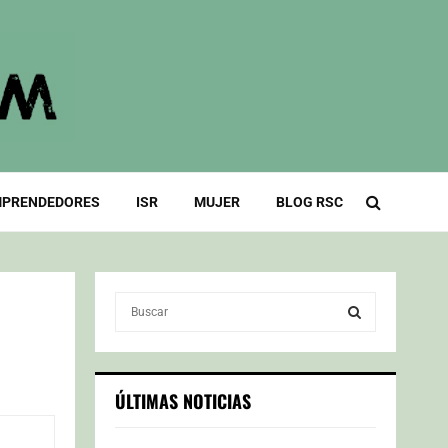
PRENDEDORES
ISR
MUJER
BLOG RSC
S
e
a
S
r
c
E
ÚLTIMAS NOTICIAS
h
f
A