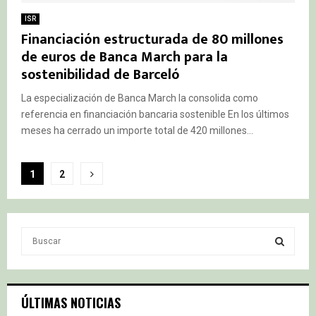
ISR
Financiación estructurada de 80 millones
de euros de Banca March para la
sostenibilidad de Barceló
La especialización de Banca March la consolida como
referencia en financiación bancaria sostenible En los últimos
meses ha cerrado un importe total de 420 millones...
Paginación
1
2
de
entradas
S
e
a
S
r
c
E
ÚLTIMAS NOTICIAS
h