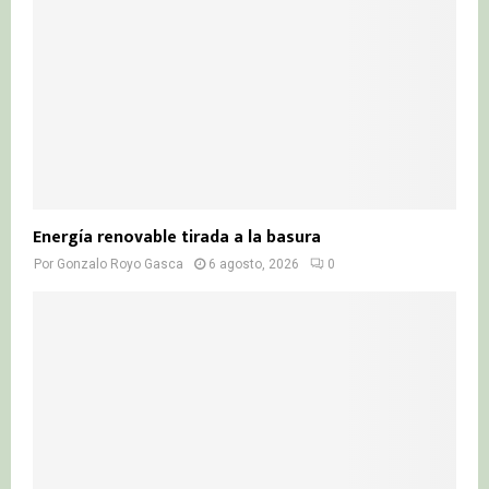
Energía renovable tirada a la basura
Por
Gonzalo Royo Gasca
6 agosto, 2026
0