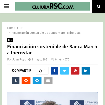
PRIMARY
MENU
Home
ISR
Financiación sostenible de Banca March a Iberostar
ISR
Financiación sostenible de Banca March
a Iberostar
Por
Juan Royo
3 mayo, 2021
0
4075
COMPARTIR
0