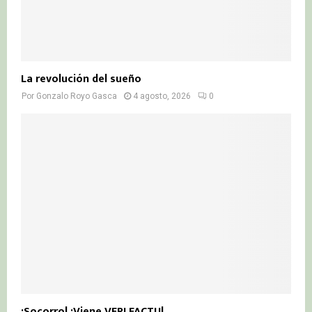
La revolución del sueño
Por
Gonzalo Royo Gasca
4 agosto, 2026
0
¡Socorro! ¡Viene VERI FACTU!