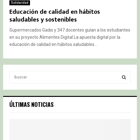
Solidaridad
Educación de calidad en hábitos
saludables y sostenibles
Supermercados Gadis y 347 docentes guían a los estudiantes
en su proyecto Alimentes Digital La apuesta digital por la
educación de calidad en hábitos saludables...
S
e
a
S
r
c
E
ÚLTIMAS NOTICIAS
h
f
A
o
r
R
:
C