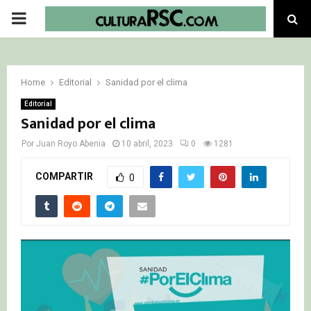
PRIMARY
MENU
Home
Editorial
Sanidad por el clima
Editorial
Sanidad por el clima
Por
Juan Royo Abenia
10 abril, 2023
0
1281
COMPARTIR
0