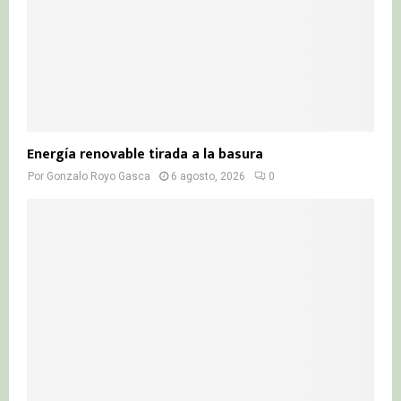
Energía renovable tirada a la basura
Por
Gonzalo Royo Gasca
6 agosto, 2026
0