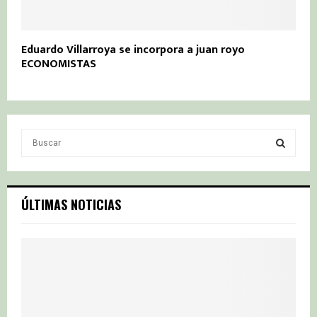
Eduardo Villarroya se incorpora a juan royo
ECONOMISTAS
S
e
a
S
r
c
E
ÚLTIMAS NOTICIAS
h
f
A
o
r
R
:
C
H