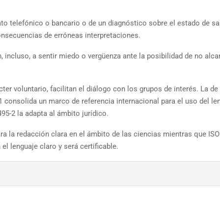
rato telefónico o bancario o de un diagnóstico sobre el estado de sa
onsecuencias de erróneas interpretaciones.
, incluso, a sentir miedo o vergüenza ante la posibilidad de no alca
cter voluntario, facilitan el diálogo con los grupos de interés. La de 
onsolida un marco de referencia internacional para el uso del le
95-2 la adapta al ámbito jurídico.
ara la redacción clara en el ámbito de las ciencias mientras que IS
 lenguaje claro y será certificable.