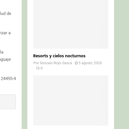
lud de
nzar a
la
Resorts y cielos nocturnos
nguaje
Por
Gonzalo Royo Gasca
5 agosto, 2026
0
O 24495-4