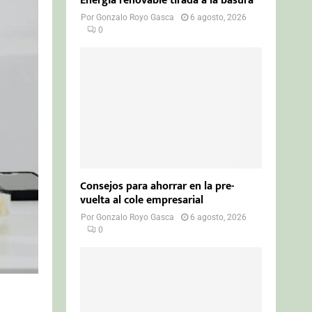
Energía renovable tirada a la basura
Por
Gonzalo Royo Gasca
6 agosto, 2026
0
Consejos para ahorrar en la pre-
vuelta al cole empresarial
Por
Gonzalo Royo Gasca
6 agosto, 2026
0