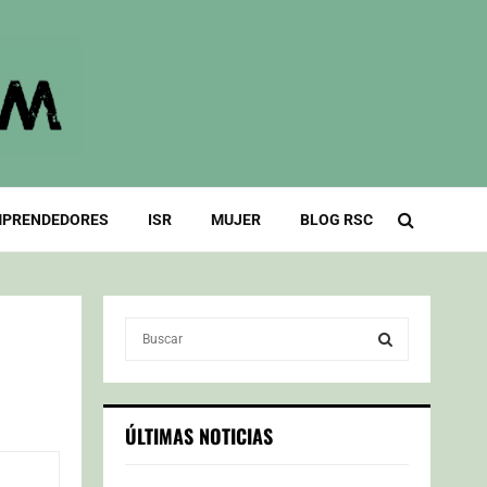
PRENDEDORES
ISR
MUJER
BLOG RSC
S
e
a
S
r
c
E
ÚLTIMAS NOTICIAS
h
f
A