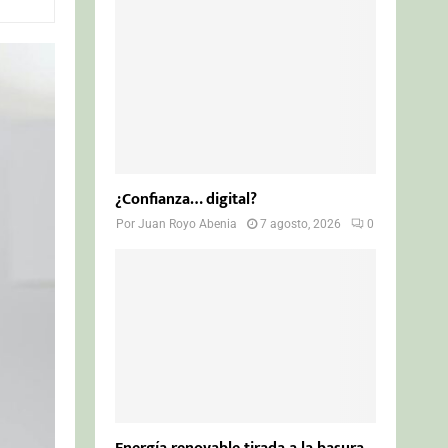
o
r
R
:
C
H
¿Confianza… digital?
Por
Juan Royo Abenia
7 agosto, 2026
0