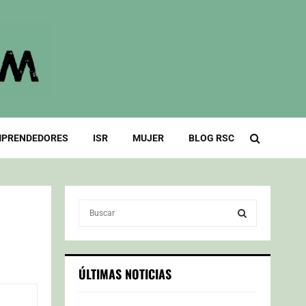
PRENDEDORES
ISR
MUJER
BLOG RSC
S
e
a
S
r
c
E
ÚLTIMAS NOTICIAS
h
f
A