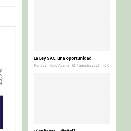
o
r
R
:
C
H
La Ley SAC, una oportunidad
Por
Juan Royo Abenia
7 agosto, 2026
0