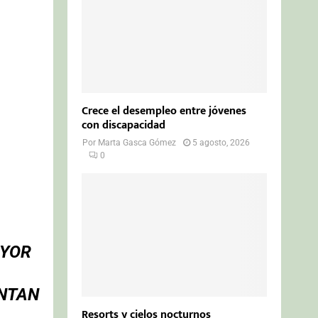
Crece el desempleo entre jóvenes
con discapacidad
Por
Marta Gasca Gómez
5 agosto, 2026
0
AYOR
ENTAN
Resorts y cielos nocturnos