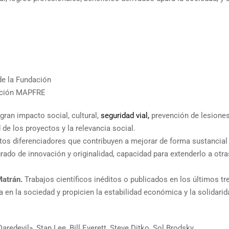
de la Fundación
dación MAPFRE
gran impacto social, cultural,
seguridad vial,
prevención de lesione
de los proyectos y la relevancia social.
os diferenciadores que contribuyen a mejorar de forma sustancial 
rado de innovación y originalidad, capacidad para extenderlo a otra
Matrán.
Trabajos científicos inéditos o publicados en los últimos tr
 en la sociedad y propicien la estabilidad económica y la solidarid
Daredevil», Stan Lee, Bill Everett, Steve Ditko, Sol Brodsky