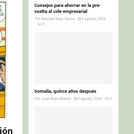
Consejos para ahorrar en la pre-
vuelta al cole empresarial
Por
Gonzalo Royo Gasca
6 agosto, 2026
0
Somalia, quince años después
Por
Juan Royo Abenia
5 agosto, 2026
0
ción