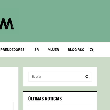
PRENDEDORES
ISR
MUJER
BLOG RSC
S
e
a
S
r
c
E
ÚLTIMAS NOTICIAS
h
f
A