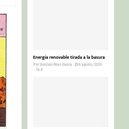
o
r
R
:
C
H
Energía renovable tirada a la basura
Por
Gonzalo Royo Gasca
6 agosto, 2026
0