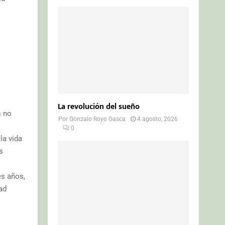
La revolución del sueño
s no
Por
Gonzalo Royo Gasca
4 agosto, 2026
0
la vida
s
es años,
ad