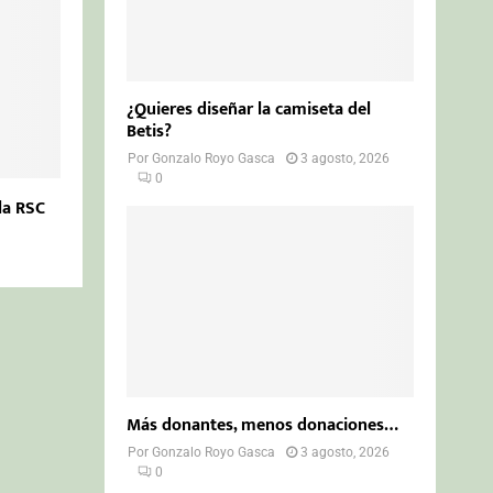
¿Quieres diseñar la camiseta del
Betis?
Por
Gonzalo Royo Gasca
3 agosto, 2026
0
la RSC
Más donantes, menos donaciones…
Por
Gonzalo Royo Gasca
3 agosto, 2026
0