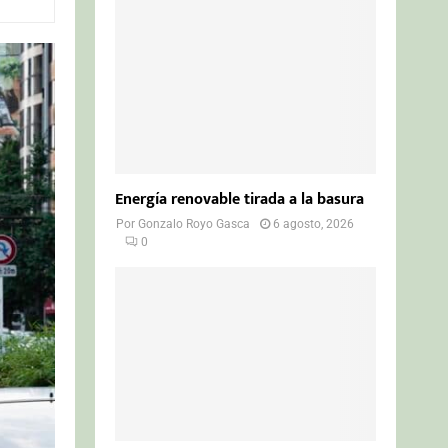
o
r
R
:
C
H
Energía renovable tirada a la basura
Por
Gonzalo Royo Gasca
6 agosto, 2026
0