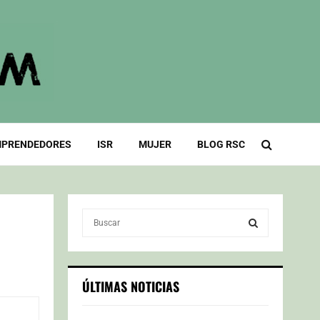
PRENDEDORES
ISR
MUJER
BLOG RSC
S
e
a
S
r
c
E
ÚLTIMAS NOTICIAS
h
f
A