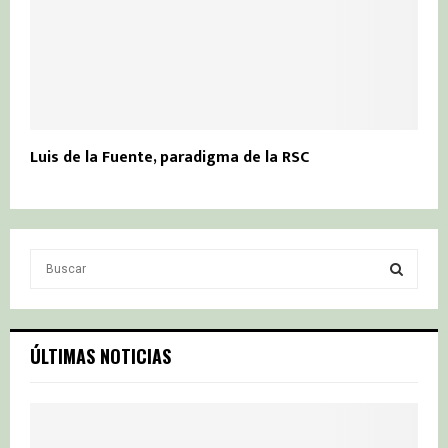
Luis de la Fuente, paradigma de la RSC
S
e
a
S
r
c
E
ÚLTIMAS NOTICIAS
h
f
A
o
r
R
: